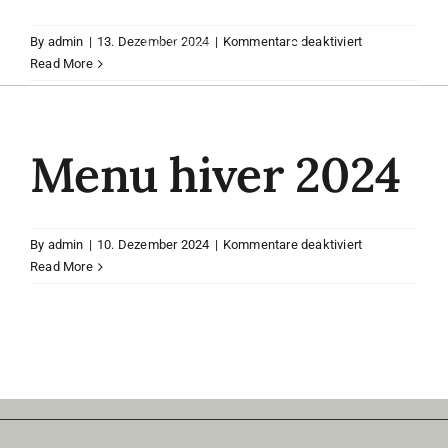
Skip
to
für
By
admin
|
13. Dezember 2024
|
Kommentare deaktiviert
Toggle
content
Read More
Navigation
Home
Menu hiver 2024
Zimmer
Restaurant
für
By
admin
|
10. Dezember 2024
|
Kommentare deaktiviert
Menu
Read More
hiver
Weinstube
2024
Veranstaltungen
Tourismus