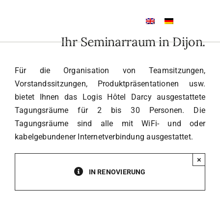
Skip
to
Toggle
content
Navigation
Ihr Seminarraum in Dijon.
Home
Für die Organisation von Teamsitzungen,
Zimmer
Vorstandssitzungen, Produktpräsentationen usw.
bietet Ihnen das Logis Hôtel Darcy ausgestattete
Tagungsräume für 2 bis 30 Personen. Die
Restaurant
Tagungsräume sind alle mit WiFi- und oder
kabelgebundener Internetverbindung ausgestattet.
Weinstube
×
IN RENOVIERUNG
Veranstaltungen
Tourismus