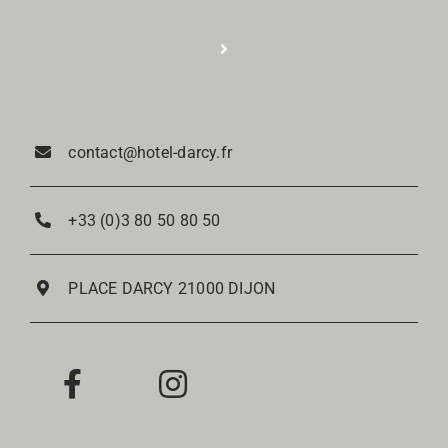
Fotos
Toggle
Navigation
Réservation
Kontakt
contact@hotel-darcy.fr
Zimmer
+33 (0)3 80 50 80 50
Restaurant
PLACE DARCY 21000 DIJON
Weinstube