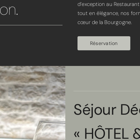
on.
d’exception au Restaurant
tout en élégance, nos form
cœur de la Bourgogne.
Réservation
Séjour Dé
« HÔTEL 