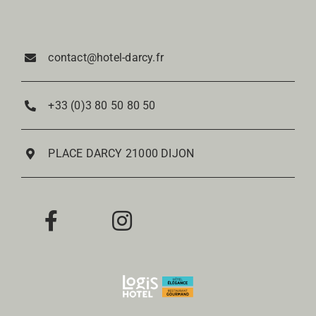
Navigation
Réservation
contact@hotel-darcy.fr
Nos Chambres
+33 (0)3 80 50 80 50
Notre Restaurant
PLACE DARCY 21000 DIJON
Notre Bar à vin