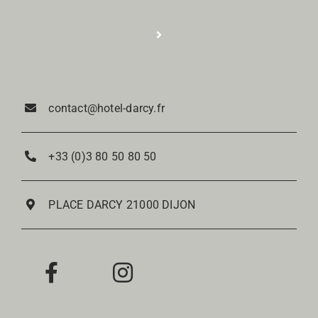
Photos
Toggle
Navigation
Tourisme
Réservation
contact@hotel-darcy.fr
Contact
Nos Chambres
+33 (0)3 80 50 80 50
Notre Restaurant
PLACE DARCY 21000 DIJON
Notre Bar à vin