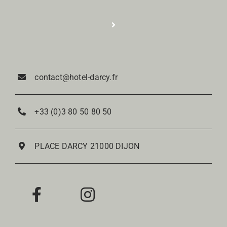
Photos
Toggle
Navigation
Réservation
Tourisme
contact@hotel-darcy.fr
Nos Chambres
Contact
+33 (0)3 80 50 80 50
Notre Restaurant
PLACE DARCY 21000 DIJON
Notre Bar à vin